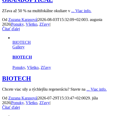
Zľava až 50 % na multifokálne okuliare v
... Viac info.
Od
Zuzana Karasová
|
2026-08-03T15:32:09+02:00
3. augusta
2026
|
Ponuky
,
Všetko
,
Zľavy
|
Čítať ďalej
BIOTECH
Gallery
BIOTECH
Ponuky
,
Všetko
,
Zľavy
BIOTECH
Chcete viac sily a rýchlejšiu regeneráciu? Stavte na
... Viac info.
Od
Zuzana Karasová
|
2026-07-29T15:33:47+02:00
29. júla
2026
|
Ponuky
,
Všetko
,
Zľavy
|
Čítať ďalej