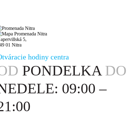
apervillská 5,
49 01 Nitra
Otváracie hodiny centra
OD
PONDELKA
DO
NEDELE: 09:00 –
21:00