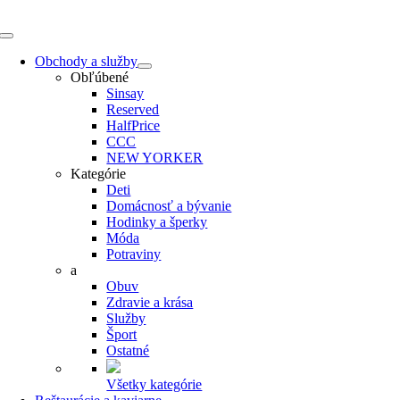
Skip
to
Toggle
content
Navigation
Obchody a služby
Obľúbené
Sinsay
Reserved
HalfPrice
CCC
NEW YORKER
Kategórie
Deti
Domácnosť a bývanie
Hodinky a šperky
Móda
Potraviny
a
Obuv
Zdravie a krása
Služby
Šport
Ostatné
Všetky kategórie