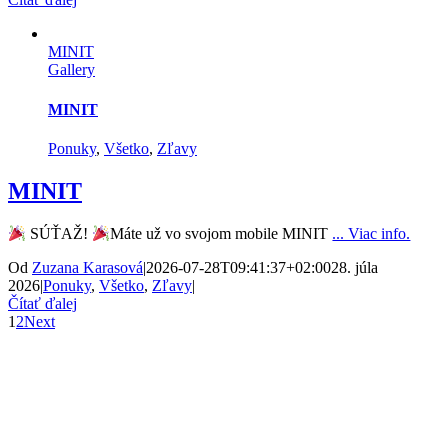
MINIT
Gallery
MINIT
Ponuky
,
Všetko
,
Zľavy
MINIT
SÚŤAŽ!
Máte už vo svojom mobile MINIT
... Viac info.
Od
Zuzana Karasová
|
2026-07-28T09:41:37+02:00
28. júla
2026
|
Ponuky
,
Všetko
,
Zľavy
|
Čítať ďalej
1
2
Next