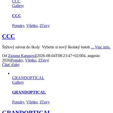
CCC
Gallery
CCC
Ponuky
,
Všetko
,
Zľavy
CCC
Štýlový návrat do školy Vyberte si nový školský batoh
... Viac info.
Od
Zuzana Karasová
|
2026-08-04T08:23:47+02:00
4. augusta
2026
|
Ponuky
,
Všetko
,
Zľavy
|
Čítať ďalej
GRANDOPTICAL
Gallery
GRANDOPTICAL
Ponuky
,
Všetko
,
Zľavy
GRANDOPTICAL