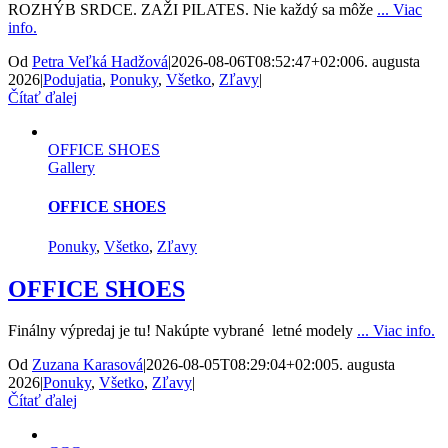
ROZHÝB SRDCE. ZAŽI PILATES. Nie každý sa môže
... Viac
info.
Od
Petra Veľká Hadžová
|
2026-08-06T08:52:47+02:00
6. augusta
2026
|
Podujatia
,
Ponuky
,
Všetko
,
Zľavy
|
Čítať ďalej
OFFICE SHOES
Gallery
OFFICE SHOES
Ponuky
,
Všetko
,
Zľavy
OFFICE SHOES
Finálny výpredaj je tu! Nakúpte vybrané letné modely
... Viac info.
Od
Zuzana Karasová
|
2026-08-05T08:29:04+02:00
5. augusta
2026
|
Ponuky
,
Všetko
,
Zľavy
|
Čítať ďalej