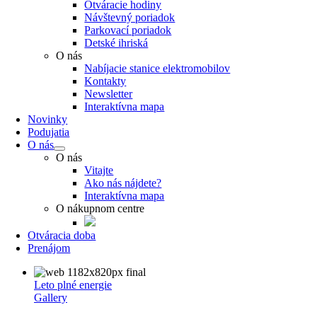
Otváracie hodiny
Návštevný poriadok
Parkovací poriadok
Detské ihriská
O nás
Nabíjacie stanice elektromobilov
Kontakty
Newsletter
Interaktívna mapa
Novinky
Podujatia
O nás
O nás
Vitajte
Ako nás nájdete?
Interaktívna mapa
O nákupnom centre
Otváracia doba
Prenájom
Leto plné energie
Gallery