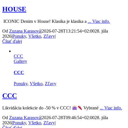
HOUSE
ICONIC Denim v House! Klasika je klasika a
... Viac info.
Od
Zuzana Karasová
|
2026-07-28T13:21:54+02:00
28. júla
2026
|
Ponuky
,
Všetko
,
Zľavy
|
Čítať ďalej
CCC
Gallery
CCC
Ponuky
,
Všetko
,
Zľavy
CCC
Likvidácia kolekcie do -50 % v CCC!
Vybrané
... Viac info.
Od
Zuzana Karasová
|
2026-07-28T09:46:54+02:00
28. júla
2026
|
Ponuky
,
Všetko
,
Zľavy
|
Čítať ďalej