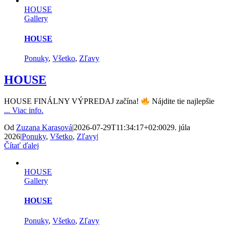
HOUSE
Gallery
HOUSE
Ponuky
,
Všetko
,
Zľavy
HOUSE
HOUSE FINÁLNY VÝPREDAJ začína!
Nájdite tie najlepšie
... Viac info.
Od
Zuzana Karasová
|
2026-07-29T11:34:17+02:00
29. júla
2026
|
Ponuky
,
Všetko
,
Zľavy
|
Čítať ďalej
HOUSE
Gallery
HOUSE
Ponuky
,
Všetko
,
Zľavy