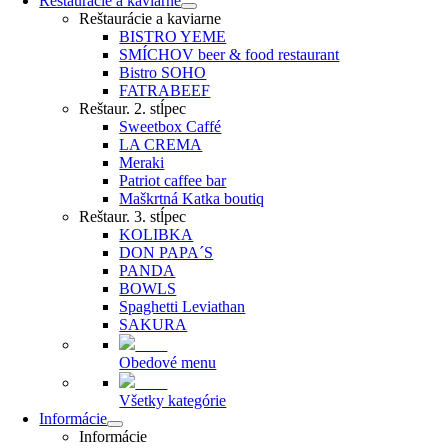
Reštaurácie a kaviarne
Reštaurácie a kaviarne
BISTRO YEME
SMÍCHOV beer & food restaurant
Bistro SOHO
FATRABEEF
Reštaur. 2. stĺpec
Sweetbox Caffé
LA CREMA
Meraki
Patriot caffee bar
Maškrtná Katka boutiq
Reštaur. 3. stĺpec
KOLIBKA
DON PAPA´S
PANDA
BOWLS
Spaghetti Leviathan
SAKURA
Obedové menu
Všetky kategórie
Informácie
Informácie