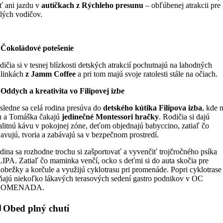
sť ani jazdu v
autíčkach z Rýchleho presunu
– obľúbenej atrakcii pre
lých vodičov.
Čokoládové potešenie
ičia si v tesnej blízkosti detských atrakcií pochutnajú na lahodných
alinkách
z Jamm Coffee
a pri tom majú svoje ratolesti stále na očiach.
 Oddych a kreativita vo Filipovej izbe
sledne sa celá rodina presúva do
detského kútika Filipova izba
, kde 
u a Tomáška čakajú
jedinečné Montessori hračky
. Rodičia si dajú
alitnú kávu v pokojnej zóne, deťom objednajú babyccino, zatiaľ čo
javujú, tvoria a zabávajú sa v bezpečnom prostredí.
dina sa rozhodne trochu si zašportovať a vyvenčiť trojčročného psíka
LIPA. Zatiaľ čo maminka venčí, ocko s deťmi si do auta skočia pre
lobežky a korčule a využijú cyklotrasu pri promenáde. Popri cyklotrase
ňajú niekoľko lákavých terasových sedení gastro podnikov v OC
ROMENADA.

️ Obed plný chutí