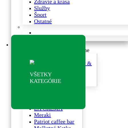
Zdravie a krása
Služby
Šport
Ostatné
Reštaurácie a kaviarne
Reštaurácie a kaviarne
BISTRO YEME
SMÍCHOV beer &
food restaurant
VŠETKY
Bistro SOHO
KATEGÓRIE
FATRABEEF
Sweetbox Caffé
LA CREMA
Meraki
Patriot caffee bar