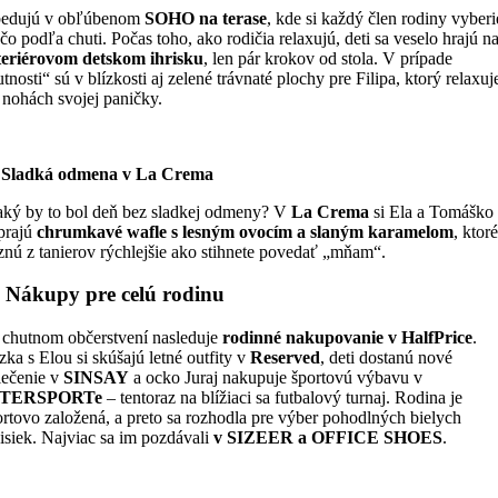
edujú v obľúbenom
SOHO na terase
, kde si každý člen rodiny vyberi
čo podľa chuti. Počas toho, ako rodičia relaxujú, deti sa veselo hrajú n
teriérovom detskom ihrisku
, len pár krokov od stola. V prípade
tnosti“ sú v blízkosti aj zelené trávnaté plochy pre Filipa, ktorý relaxuj
i nohách svojej paničky.
 Sladká odmena v La Crema
aký by to bol deň bez sladkej odmeny? V
La Crema
si Ela a Tomáško
prajú
chrumkavé wafle s lesným ovocím a slaným karamelom
, ktor
znú z tanierov rýchlejšie ako stihnete povedať „mňam“.

Nákupy pre celú rodinu
 chutnom občerstvení nasleduje
rodinné nakupovanie v HalfPrice
.
ka s Elou si skúšajú letné outfity v
Reserved
, deti dostanú nové
lečenie v
SINSAY
a ocko Juraj nakupuje športovú výbavu v
NTERSPORTe
– tentoraz na blížiaci sa futbalový turnaj. Rodina je
ortovo založená, a preto sa rozhodla pre výber pohodlných bielych
isiek. Najviac sa im pozdávali
v SIZEER
a OFFICE SHOES
.