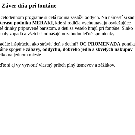

Záver d
ňa pri fontáne
 celodennom programe si celá rodina zaslúži oddych. Na námestí si sa
a
terasu podniku MERAKI
, kde si rodičia vychutnávajú osviežujúce
né drinky pripravené baristom, a deti sa veselo hrajú pri fontáne. Slnko
maly zapadá a všetci si odnášajú nezabudnuteľné spomienky.
adáte inšpiráciu, ako stráviť deň s deťmi?
OC PROMENADA
ponúk
eálne spojenie
zábavy, oddychu, dobrého jedla a skvelých nákupov
etko na jednom mieste.
ďte si aj vy vytvoriť vlastný príbeh plný úsmevov a zážitkov.