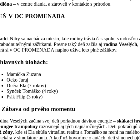
adióna
– v centre diania, a zároveň v kontakte s prírodou.
EŇ V OC PROMENADA
rdci Nitry sa nachádza miesto, kde rodiny trávia čas spolu, s radosťou 
zabudnuteľnými zážitkami. Presne taký deň zažila aj
rodina Veselých
,
orá si v OC PROMENADA naplno užíva leto plné zážitkov.
hlavných úlohách:
Mamička Zuzana
Ocko Juraj
Dcéra Ela (7 rokov)
Synček Tomáško (4 roky)
Psík Filip (3 roky)

Zábava od prvého momentu
dina Veselých začína svoj deň poriadnou dávkou energie –
skákací hr
bungee trampolíny
rozosmejú aj tých najnáročnejších. Deti pokračujú 
 zóny
, kde si Ela skúša virtuálnu realitu a Tomáško sa mení na malého
etekára v simulátore auta. A keď už hovoríme o autách, deti si nenechaj