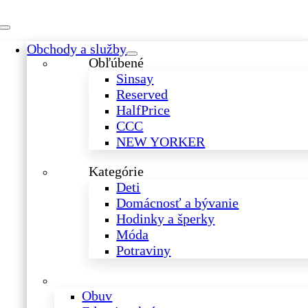
Skip
to
Toggle
content
Obchody a služby
Navigation
Obľúbené
Sinsay
Reserved
HalfPrice
CCC
NEW YORKER
Kategórie
Deti
Domácnosť a bývanie
Hodinky a šperky
Móda
Potraviny
Obuv