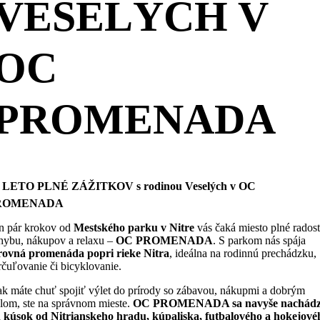
VESELÝCH V
OC
PROMENADA
️ LETO PLNÉ ZÁŽITKOV s rodinou Veselých v OC
ROMENADA
n pár krokov od
Mestského parku v Nitre
vás čaká miesto plné radost
hybu, nákupov a relaxu –
OC PROMENADA
. S parkom nás spája
rovná promenáda popri rieke Nitra
, ideálna na rodinnú prechádzku,
rčuľovanie či bicyklovanie.
ak máte chuť spojiť výlet do prírody so zábavou, nákupmi a dobrým
dlom, ste na správnom mieste.
OC PROMENADA sa navyše nachád
n kúsok od Nitrianskeho hradu, kúpaliska, futbalového a hokejové