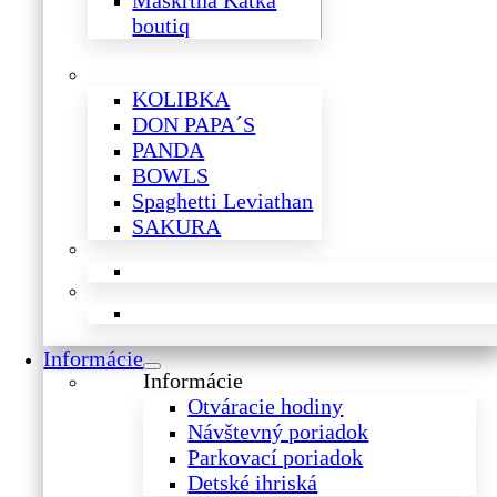
Maškrtná Katka
boutiq
KOLIBKA
DON PAPA´S
PANDA
BOWLS
Spaghetti Leviathan
SAKURA
Informácie
Informácie
Otváracie hodiny
Návštevný poriadok
Parkovací poriadok
Detské ihriská