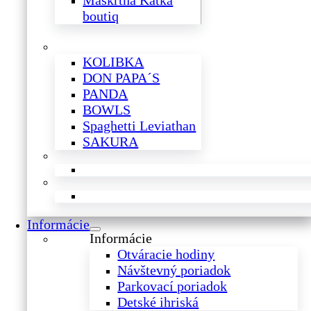
Maškrtná Katka
boutiq
KOLIBKA
DON PAPA´S
PANDA
BOWLS
Spaghetti Leviathan
SAKURA
Informácie
Informácie
Otváracie hodiny
Návštevný poriadok
Parkovací poriadok
Detské ihriská