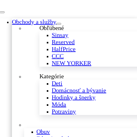
Skip
to
Toggle
content
Obchody a služby
Navigation
Obľúbené
Sinsay
Reserved
HalfPrice
CCC
NEW YORKER
Kategórie
Deti
Domácnosť a bývanie
Hodinky a šperky
Móda
Potraviny
Obuv