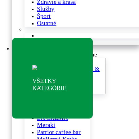
Zdravie a krása
Služby
Šport
Ostatné
Reštaurácie a kaviarne
Reštaurácie a kaviarne
BISTRO YEME
SMÍCHOV beer &
food restaurant
VŠETKY
Bistro SOHO
KATEGÓRIE
FATRABEEF
Sweetbox Caffé
LA CREMA
Meraki
Patriot caffee bar