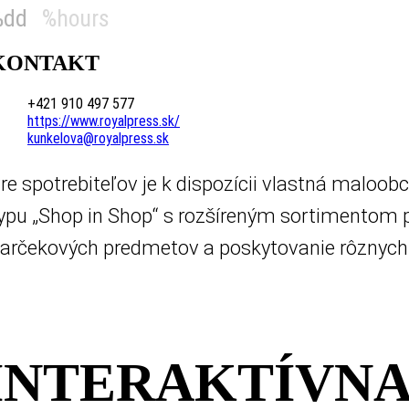
%dd
%hours
KONTAKT
+421 910 497 577
https://www.royalpress.sk/
kunkelova@royalpress.sk
re spotrebiteľov je k dispozícii vlastná maloo
ypu „Shop in Shop“ s rozšíreným sortimentom pe
arčekových predmetov a poskytovanie rôznych 
INTERAKTÍVNA