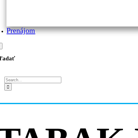
Prenájom
ľadať
Hľadať: