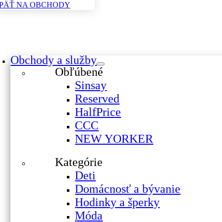
PÄŤ NA OBCHODY
Skip
to
content
oggle
Obchody a služby
avigation
Obľúbené
Sinsay
Reserved
HalfPrice
CCC
NEW YORKER
Kategórie
Deti
Domácnosť a bývanie
Hodinky a šperky
Móda