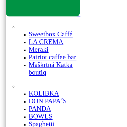
Bistro SOHO
FATRABEEF
Sweetbox Caffé
LA CREMA
Meraki
Patriot caffee bar
Maškrtná Katka
boutiq
KOLIBKA
DON PAPA´S
PANDA
BOWLS
Spaghetti