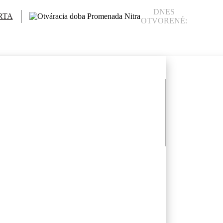
DNES
RTA
OTVORENÉ: