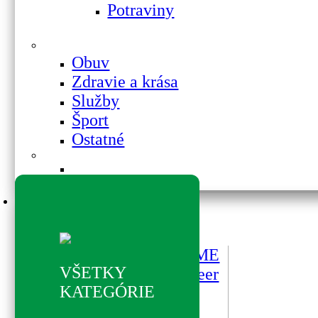
Potraviny
Obuv
Zdravie a krása
Služby
Šport
Ostatné
Reštaurácie a kaviarne
Reštaurácie a
kaviarne
BISTRO YEME
VŠETKY
SMÍCHOV beer
KATEGÓRIE
& food
restaurant