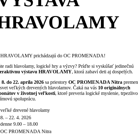
VÝSTAVA
HRAVOLAMY
 HRAVOLAMY prichádzajú do OC PROMENADA!
te radi hlavolamy, logické hry a výzvy? Príďte si vyskúšať jedinečnú
teraktívnu výstavu HRAVOLAMY
, ktorá zabaví deti aj dospelých.
d
8. do 22. apríla 2026
sa priestory
OC PROMENADA Nitra
premen
 svet veľkých drevených hlavolamov. Čaká na vás
10 originálnych
ponátov v životnej veľkosti
, ktoré preveria logické myslenie, trpezlivo
 tímovú spoluprácu.
 veľké drevené hlavolamy
8. – 22. 4. 2026
 denne 9.00 – 18.00
 OC PROMENADA Nitra