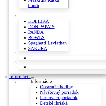
Maškrtná Katka
boutiq
KOLIBKA
DON PAPA´S
PANDA
BOWLS
Spaghetti Leviathan
SAKURA
Informácie
Informácie
Otváracie hodiny
Návštevný poriadok
Parkovací poriadok
Detské ihriská