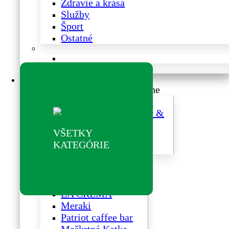
Zdravie a krása
Služby
Šport
Ostatné
Reštaurácie a kaviarne
Reštaurácie a kaviarne
BISTRO YEME
SMÍCHOV beer &
food restaurant
VŠETKY
Bistro SOHO
KATEGÓRIE
FATRABEEF
Sweetbox Caffé
LA CREMA
Meraki
Patriot caffee bar