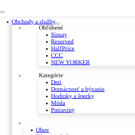
Skip
to
Toggle
content
Obchody a služby
Navigation
Obľúbené
Sinsay
Reserved
HalfPrice
CCC
NEW YORKER
Kategórie
Deti
Domácnosť a bývanie
Hodinky a šperky
Móda
Potraviny
Obuv