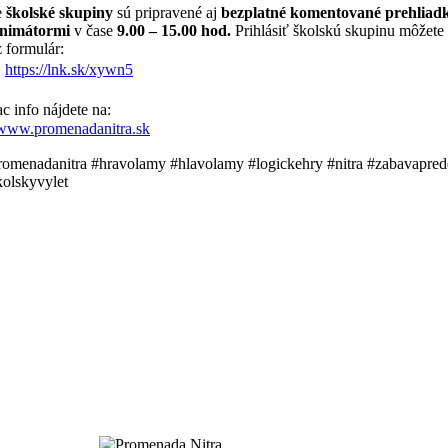
e
školské skupiny
sú pripravené aj
bezplatné komentované prehliad
animátormi
v čase
9.00 – 15.00 hod.
Prihlásiť školskú skupinu môžete
z formulár:

https://lnk.sk/xywn5
c info nájdete na:
www.promenadanitra.sk
romenadanitra #hravolamy #hlavolamy #logickehry #nitra #zabavapred
kolskyvylet