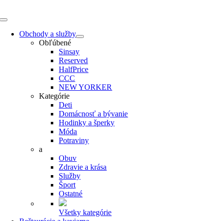
Skip
to
Toggle
content
Navigation
Obchody a služby
Obľúbené
Sinsay
Reserved
HalfPrice
CCC
NEW YORKER
Kategórie
Deti
Domácnosť a bývanie
Hodinky a šperky
Móda
Potraviny
a
Obuv
Zdravie a krása
Služby
Šport
Ostatné
Všetky kategórie