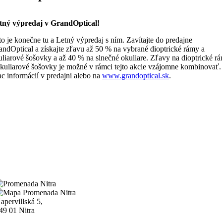
tný výpredaj v GrandOptical!
to je konečne tu a Letný výpredaj s ním. Zavítajte do predajne
andOptical a získajte zľavu až 50 % na vybrané dioptrické rámy a
uliarové šošovky a až 40 % na slnečné okuliare. Zľavy na dioptrické r
okuliarové šošovky je možné v rámci tejto akcie vzájomne kombinovať.
ac informácií v predajni alebo na
www.grandoptical.sk
.
apervillská 5,
49 01 Nitra