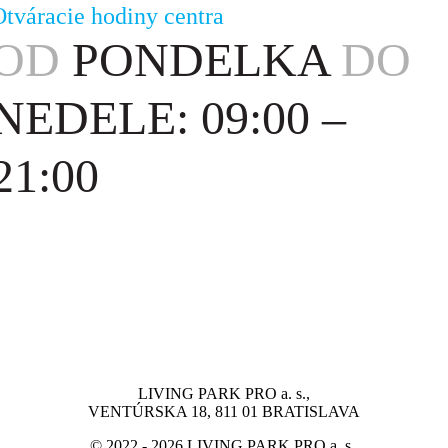
Otváracie hodiny centra
OD
PONDELKA
DO
NEDELE: 09:00 –
21:00
LIVING PARK PRO a. s.,
VENTÚRSKA 18, 811 01 BRATISLAVA
© 2022 - 2026 LIVING PARK PRO a. s.,