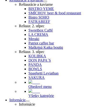
Reštaurácie a kaviarne
Reštaurácie a kaviarne
BISTRO YEME
SMÍCHOV beer & food restaurant
Bistro SOHO
FATRABEEF
Reštaur. 2. stĺpec
Sweetbox Caffé
LA CREMA
Meraki
Patriot caffee bar
Maškrtná Katka boutiq
Reštaur. 3. stĺpec
KOLIBKA
DON PAPA´S
PANDA
BOWLS
Spaghetti Leviathan
SAKURA
Obedové menu
Všetky kategórie
Informácie
Informácie