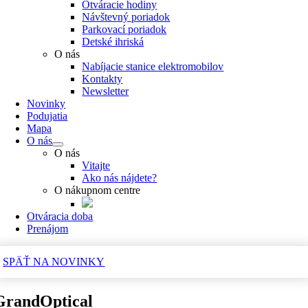
Otváracie hodiny
Návštevný poriadok
Parkovací poriadok
Detské ihriská
O nás
Nabíjacie stanice elektromobilov
Kontakty
Newsletter
Novinky
Podujatia
Mapa
O nás
O nás
Vitajte
Ako nás nájdete?
O nákupnom centre
Otváracia doba
Prenájom
SPÄŤ NA NOVINKY
GrandOptical