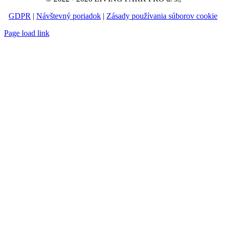
GDPR
|
Návštevný poriadok
|
Zásady používania súborov cookie
Page load link
Go
to
Top