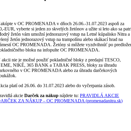
akúpte v OC PROMENADA v dňoch 26.06.-31.07.2023 aspoň za
0,-EUR, vyberte si jeden zo skvelých žetónov a užite si leto ako sa patr
odrý žetón vám umožní jednorazový vstup na Letné kúpalisko Nitra a
elený žetón jednorazový vstup na trampolínu alebo skákací hrad na
ámestí OC PROMENADA. Žetóny si môžete vyzdvihnúť po predlože
okladničného bloku na infopulte OC PROMENADA.
 akcii nie je možné použiť pokladničné bloky z predajní TESCO,
EME, NIKÉ, 365 BANK a TABAK PRESS, bloky za úhradu
arkovného v OC PROMENADA alebo za úhradu darčekových
oukážok.
kcia platí od 26.06. do 31.07.2023 alebo do vyčerpania zásob.
ravidlá akcie
Darček za nákup
nájdete tu:
PRAVIDLÁ AKCIE
ARČEK ZA NÁKUP – OC PROMENADA (promenadanitra.sk)