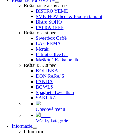
Reštaurácie a kaviarne
Reštaurácie a kaviarne
BISTRO YEME
SMÍCHOV beer & food restaurant
Bistro SOHO
FATRABEEF
Reštaur. 2. stĺpec
Sweetbox Caffé
LA CREMA
Meraki
Patriot caffee bar
Maškrtná Katka boutiq
Reštaur. 3. stĺpec
KOLIBKA
DON PAPA´S
PANDA
BOWLS
Spaghetti Leviathan
SAKURA
Obedové menu
Všetky kategórie
Informácie
Informácie