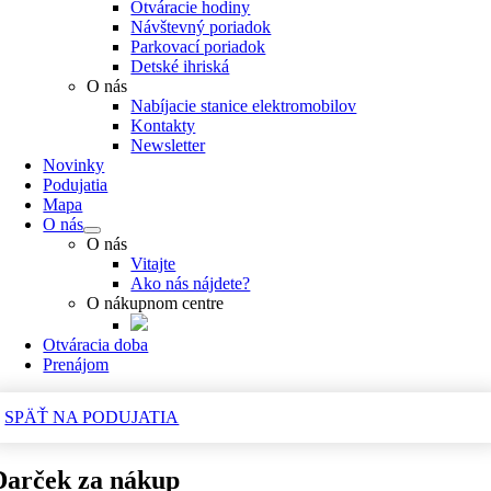
Otváracie hodiny
Návštevný poriadok
Parkovací poriadok
Detské ihriská
O nás
Nabíjacie stanice elektromobilov
Kontakty
Newsletter
Novinky
Podujatia
Mapa
O nás
O nás
Vitajte
Ako nás nájdete?
O nákupnom centre
Otváracia doba
Prenájom
SPÄŤ NA PODUJATIA
Darček za nákup