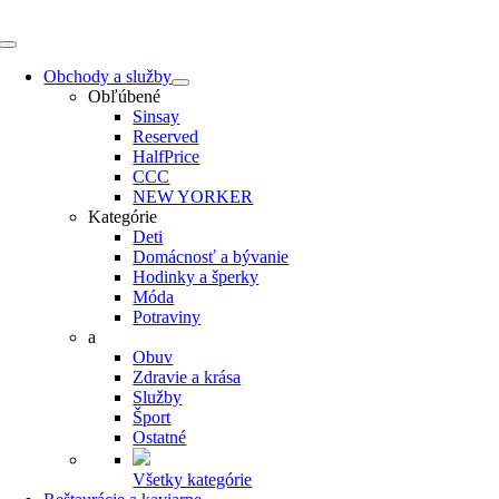
Skip
to
Toggle
content
Navigation
Obchody a služby
Obľúbené
Sinsay
Reserved
HalfPrice
CCC
NEW YORKER
Kategórie
Deti
Domácnosť a bývanie
Hodinky a šperky
Móda
Potraviny
a
Obuv
Zdravie a krása
Služby
Šport
Ostatné
Všetky kategórie