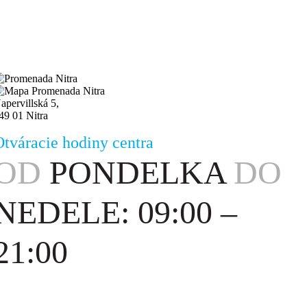
apervillská 5,
49 01 Nitra
Otváracie hodiny centra
OD
PONDELKA
DO
NEDELE: 09:00 –
21:00