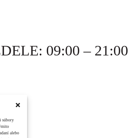
ELE: 09:00 – 21:00
ú súbory
týmito
adaní alebo