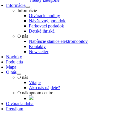
Všetky kategórie
Informácie
Informácie
Otváracie hodiny
Návštevný poriadok
Parkovací poriadok
Detské ihriská
O nás
Nabíjacie stanice elektromobilov
Kontakty
Newsletter
Novinky
Podujatia
Mapa
O nás
O nás
Vitajte
Ako nás nájdete?
O nákupnom centre
Otváracia doba
Prenájom