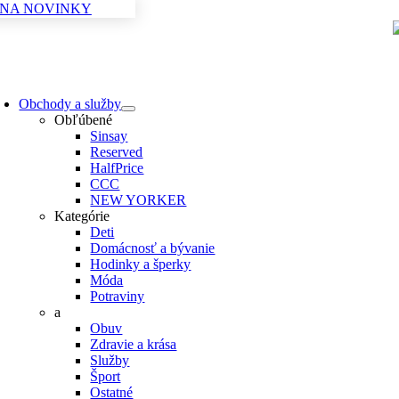
 NA NOVINKY
Skip
to
content
oggle
avigation
Obchody a služby
Obľúbené
Sinsay
Reserved
HalfPrice
CCC
NEW YORKER
Kategórie
Deti
Domácnosť a bývanie
Hodinky a šperky
Móda
Potraviny
a
Obuv
Zdravie a krása
Služby
Šport
Ostatné