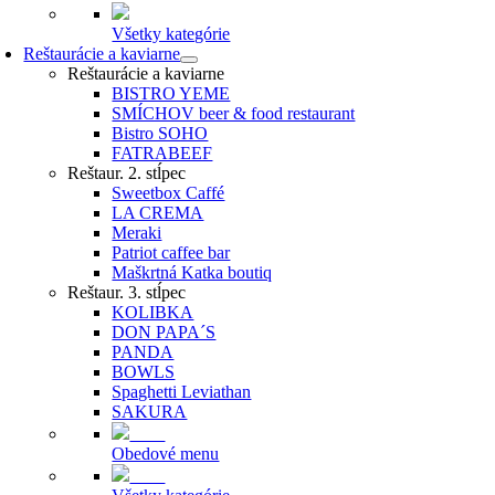
Všetky kategórie
Reštaurácie a kaviarne
Reštaurácie a kaviarne
BISTRO YEME
SMÍCHOV beer & food restaurant
Bistro SOHO
FATRABEEF
Reštaur. 2. stĺpec
Sweetbox Caffé
LA CREMA
Meraki
Patriot caffee bar
Maškrtná Katka boutiq
Reštaur. 3. stĺpec
KOLIBKA
DON PAPA´S
PANDA
BOWLS
Spaghetti Leviathan
SAKURA
Obedové menu