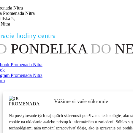
llská 5,
 Nitra
racie hodiny centra
D
PONDELKA
DO
NED
ook
ram
Vážime si vaše súkromie
Na poskytovanie tých najlepších skúseností používame technológie, ako s
cookie na ukladanie a/alebo prístup k informáciám o zariadení. Súhlas s 
technológiami nám umožní spracovávať údaje, ako je správanie pri prehli