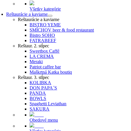
Všetky kategórie
Reštaurácie a kaviarne
Reštaurácie a kaviarne
BISTRO YEME
SMÍCHOV beer & food restaurant
Bistro SOHO
FATRABEEF
Reštaur. 2. stĺpec
Sweetbox Caffé
LA CREMA
Meraki
Patriot caffee bar
Maškrtná Katka boutiq
Reštaur. 3. stĺpec
KOLIBKA
DON PAPA´S
PANDA
BOWLS
Spaghetti Leviathan
SAKURA
Obedové menu