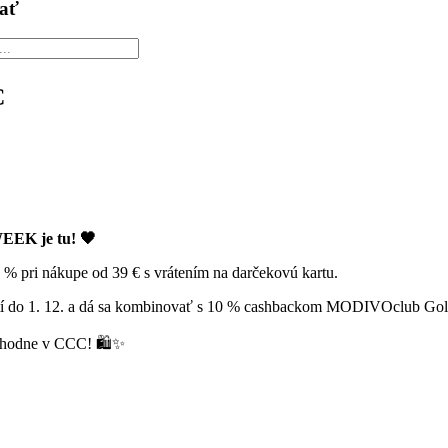
ať
:
C
EK je tu!
🖤
0 % pri nákupe od 39 € s vrátením na darčekovú kartu.
tí do 1. 12. a dá sa kombinovať s 10 % cashbackom MODIVOclub Gol
hodne v CCC! 🛍️✨