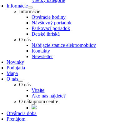
Všetky kategórie
Informácie
Informácie
Otváracie hodiny
Návštevný poriadok
Parkovací poriadok
Detské ihriská
O nás
Nabíjacie stanice elektromobilov
Kontakty
Newsletter
Novinky
Podujatia
Mapa
O nás
O nás
Vitajte
Ako nás nájdete?
O nákupnom centre
Otváracia doba
Prenájom