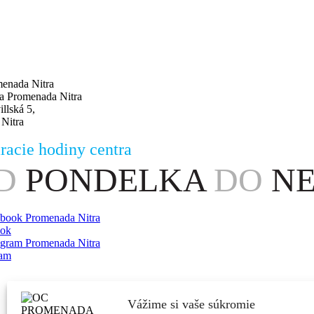
llská 5,
 Nitra
racie hodiny centra
D
PONDELKA
DO
NED
ook
ram
Vážime si vaše súkromie