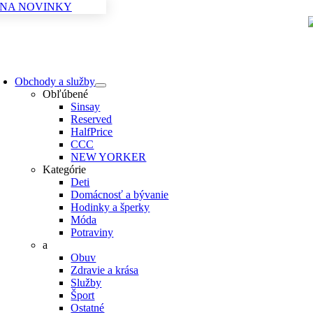
 NA NOVINKY
Skip
to
content
oggle
avigation
Obchody a služby
Obľúbené
Sinsay
Reserved
HalfPrice
CCC
NEW YORKER
Kategórie
Deti
Domácnosť a bývanie
Hodinky a šperky
Móda
Potraviny
a
Obuv
Zdravie a krása
Služby
Šport
Ostatné