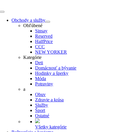
Skip
to
Toggle
content
Navigation
Obchody a služby
Obľúbené
Sinsay
Reserved
HalfPrice
CCC
NEW YORKER
Kategórie
Deti
Domácnosť a bývanie
Hodinky a šperky
Móda
Potraviny
a
Obuv
Zdravie a krása
Služby
Šport
Ostatné
Všetky kategórie