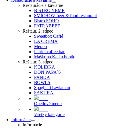
Reštaurácie a kaviarne
Reštaurácie a kaviarne
BISTRO YEME
SMÍCHOV beer & food restaurant
Bistro SOHO
FATRABEEF
Reštaur. 2. stĺpec
Sweetbox Caffé
LA CREMA
Meraki
Patriot caffee bar
Maškrtná Katka boutiq
Reštaur. 3. stĺpec
KOLIBKA
DON PAPA´S
PANDA
BOWLS
Spaghetti Leviathan
SAKURA
Obedové menu
Všetky kategórie
Informácie
Informácie