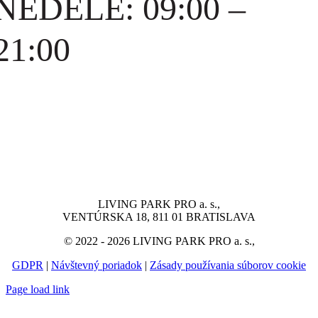
NEDELE: 09:00 –
21:00
LIVING PARK PRO a. s.,
VENTÚRSKA 18, 811 01 BRATISLAVA
© 2022 - 2026 LIVING PARK PRO a. s.,
GDPR
|
Návštevný poriadok
|
Zásady používania súborov cookie
Page load link
Go
to