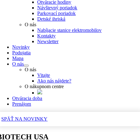
Otváracie hodiny
Návštevný poriadok
Parkovací poriadok
Detské ihriská
O nás
Nabíjacie stanice elektromobilov
Kontakty
Newsletter
Novinky
Podujatia
Mapa
O nás
O nás
Vitajte
Ako nás nájdete?
O nákupnom centre
Otváracia doba
Prenájom
SPÄŤ NA NOVINKY
BIOTECH USA