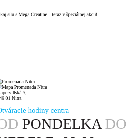
kaj silu s Mega Creatine – teraz v špeciálnej akcii!
apervillská 5,
49 01 Nitra
Otváracie hodiny centra
OD
PONDELKA
DO