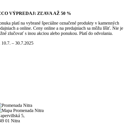
CCO VÝPREDAJ: ZĽAVA AŽ 50 %
onuka platí na vybrané špeciálne označené produkty v kamenných
dajniach a online. Ceny online a na predajniach sa môžu líšiť. Nie je
žné zlučovať s inou akciou alebo ponukou. Platí do odvolania.
 10.7. – 30.7.2025
apervillská 5,
49 01 Nitra