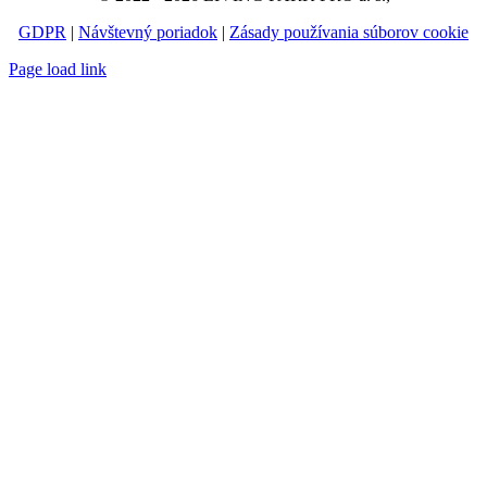
GDPR
|
Návštevný poriadok
|
Zásady používania súborov cookie
Page load link
Go
to
Top