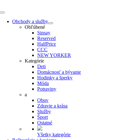
Skip
to
Toggle
content
Navigation
Obchody a služby
Obľúbené
Sinsay
Reserved
HalfPrice
CCC
NEW YORKER
Kategórie
Deti
Domácnosť a bývanie
Hodinky a šperky
Móda
Potraviny
a
Obuv
Zdravie a krása
Služby
Šport
Ostatné
Všetky kategórie