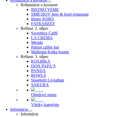
Reštaurácie a kaviarne
Reštaurácie a kaviarne
BISTRO YEME
SMÍCHOV beer & food restaurant
Bistro SOHO
FATRABEEF
Reštaur. 2. stĺpec
Sweetbox Caffé
LA CREMA
Meraki
Patriot caffee bar
Maškrtná Katka boutiq
Reštaur. 3. stĺpec
KOLIBKA
DON PAPA´S
PANDA
BOWLS
Spaghetti Leviathan
SAKURA
Obedové menu
Všetky kategórie
Informácie
Informácie